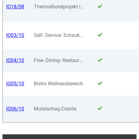
IO18/08
Thermalhotelprojekt in Ungarn
IO03/10
Self- Service- Schauküche
IO04/10
Fine- Dining- Restaurant
IO05/10
Bistro Wellnessbereich
IO06/10
Mulatschag-Csárda