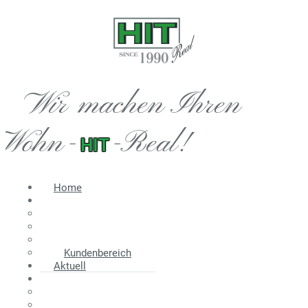
Wir machen Ihren
Wohn-
-Real!
HIT
Home
Immobilien
Angebot
Suche
Wir suchen
Kundenbereich
Aktuell
Information
Energieausweis
Nebenkosten