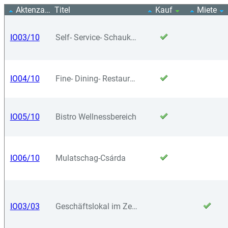
Aktenzahl
Titel
Kauf
Miete
IO03/10
Self- Service- Schauküche
IO04/10
Fine- Dining- Restaurant
IO05/10
Bistro Wellnessbereich
IO06/10
Mulatschag-Csárda
IO03/03
Geschäftslokal im Zentrum