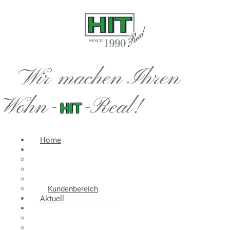
Wir machen Ihren
Wohn-
-Real!
HIT
Home
Immobilien
Angebot
Suche
Wir suchen
Kundenbereich
Aktuell
Information
Energieausweis
Nebenkosten