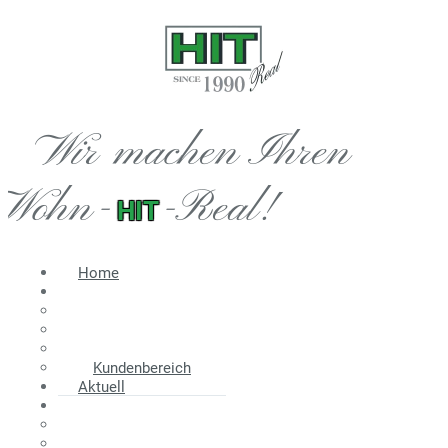
Wir machen Ihren
Wohn-
-Real!
HIT
Home
Immobilien
Angebot
Suche
Wir suchen
Kundenbereich
Aktuell
Information
Energieausweis
Nebenkosten