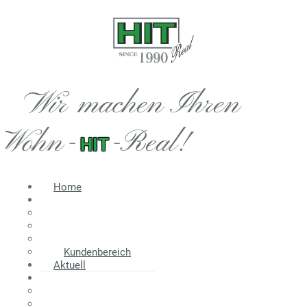
Wir machen Ihren
Wohn-
-Real!
HIT
Home
Immobilien
Angebot
Suche
Wir suchen
Kundenbereich
Aktuell
Information
Energieausweis
Nebenkosten