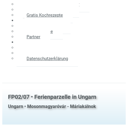
Maklerprovision - Verkäufer
Weitere Informationen
Gratis Kochrezepte
Über Uns
Das Unternehmen
Unser Service
Partner
Kontakt
Anfahrtsplan
Impressum
Datenschutzerklärung
FP02/07 • Ferienparzelle in Ungarn
Ungarn • Mosonmagyaróvár - Máriakálnok