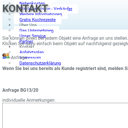
Nebenkosten
KONTAKT
Maklerprovision - Verkäufer
Weitere Informationen
Gratis Kochrezepte
Über Uns
Das Unternehmen
Unser Service
Sie können direkt bei jedem Objekt eine Anfrage an uns stellen
Partner
Klicken Sie dazu einfach beim Objekt auf nachfolgend gezeigt
Kontakt
Anfahrtsplan
Anfrage
Impressum
Datenschutzerklärung
Wenn Sie bei uns bereits als Kunde registriert sind, melden 
Anfrage BG13/20
individuelle Anmerkungen: