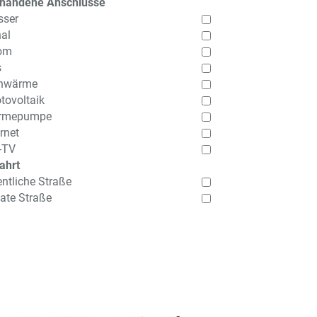
handene Anschlüsse
ser
al
om
s
nwärme
tovoltaik
rmepumpe
ernet
-TV
ahrt
entliche Straße
vate Straße