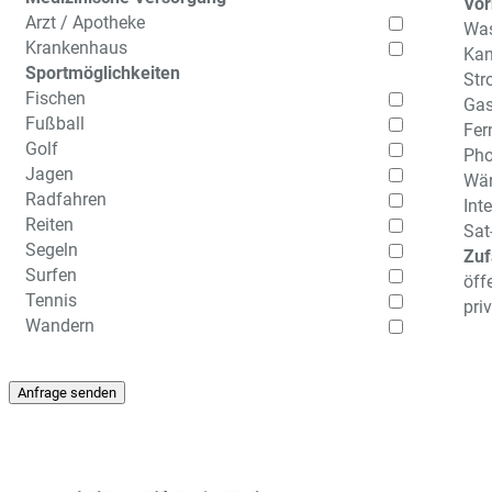
Vor
Arzt / Apotheke
Was
Krankenhaus
Kan
Sportmöglichkeiten
Str
Fischen
Ga
Fußball
Fer
Golf
Pho
Jagen
Wä
Radfahren
Int
Reiten
Sat
Segeln
Zuf
Surfen
öff
Tennis
pri
Wandern