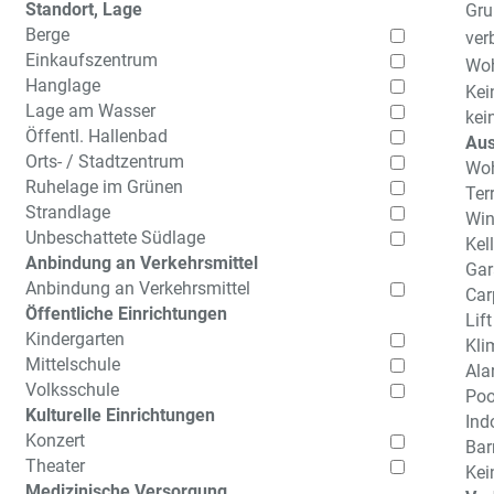
Standort, Lage
Gru
Berge
ver
Einkaufszentrum
Woh
Hanglage
Kei
Lage am Wasser
kei
Öffentl. Hallenbad
Aus
Orts- / Stadtzentrum
Wo
Ruhelage im Grünen
Ter
Strandlage
Win
Unbeschattete Südlage
Kell
Anbindung an Verkehrsmittel
Gar
Anbindung an Verkehrsmittel
Car
Öffentliche Einrichtungen
Lift
Kindergarten
Kli
Mittelschule
Ala
Volksschule
Poo
Kulturelle Einrichtungen
Ind
Konzert
Barr
Theater
Kei
Medizinische Versorgung