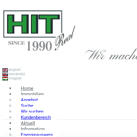
Wir mach
english
slovenský
magyar
Home
Immobilien
Angebot
Suche
Wir suchen
Kundenbereich
Aktuell
Information
Energieausweis