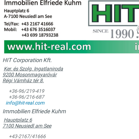
HIT Corporation Kft.
Ker. és Szolg. Ingatlaniroda
9200 Mosonmagyaróvár
Régi Vámház tér 8.
+36-96/219-419
+36-96/216-687
info@hit-real.com
Immobilien Elfriede Kuhm
Hauptplatz 6
7100 Neusiedl am See
+43-2167/41666