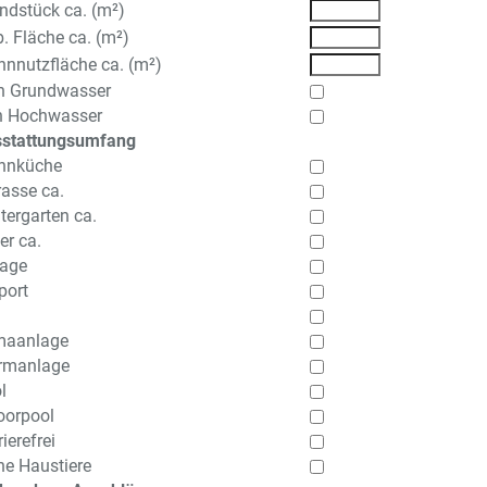
ndstück ca. (m²)
b. Fläche ca. (m²)
nnutzfläche ca. (m²)
n Grundwasser
n Hochwasser
stattungsumfang
hnküche
rasse ca.
tergarten ca.
er ca.
age
port
maanlage
rmanlage
l
oorpool
ierefrei
ne Haustiere