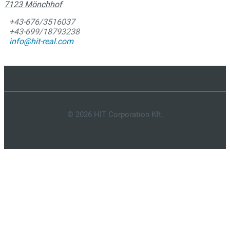
7123 Mönchhof
+43-676/3516037
+43-699/18793238
info@hit-real.com
© 2026 HIT Corporation Kft.