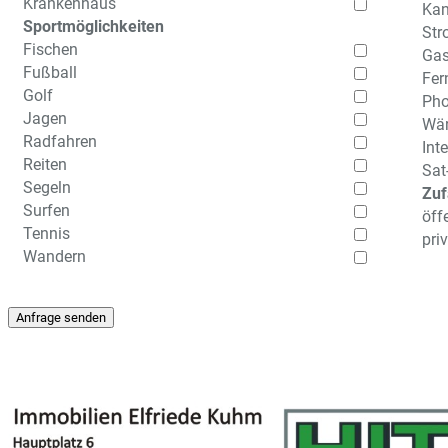
Krankenhaus
Kan
Sportmöglichkeiten
Str
Fischen
Ga
Fußball
Fer
Golf
Pho
Jagen
Wä
Radfahren
Int
Reiten
Sat
Segeln
Zuf
Surfen
öff
Tennis
pri
Wandern