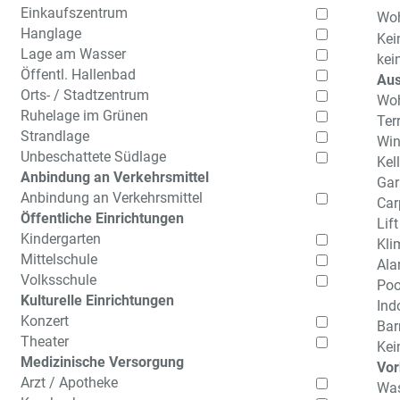
Einkaufszentrum
Woh
Hanglage
Kei
Lage am Wasser
kei
Öffentl. Hallenbad
Aus
Orts- / Stadtzentrum
Wo
Ruhelage im Grünen
Ter
Strandlage
Win
Unbeschattete Südlage
Kell
Anbindung an Verkehrsmittel
Gar
Anbindung an Verkehrsmittel
Car
Öffentliche Einrichtungen
Lift
Kindergarten
Kli
Mittelschule
Ala
Volksschule
Poo
Kulturelle Einrichtungen
Ind
Konzert
Barr
Theater
Kei
Medizinische Versorgung
Vor
Arzt / Apotheke
Was