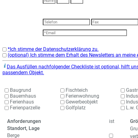
*Ich stimme der Datenschutzerklärung zu.
(optional) Ich stimme dem Erhalt des Newsletters an meine 
Das Ausfüllen nachfolgender Checkliste ist optional, hilft u
passendem Objekt.
Baugrund
Fischteich
Gastr
Bauernhaus
Ferienwohnung
Indus
Ferienhaus
Gewerbeobjekt
Indust
Ferienparzelle
Golfplatz
L.w. 
Anforderungen
ist
Grö
Standort, Lage
Gru
Berge
ver