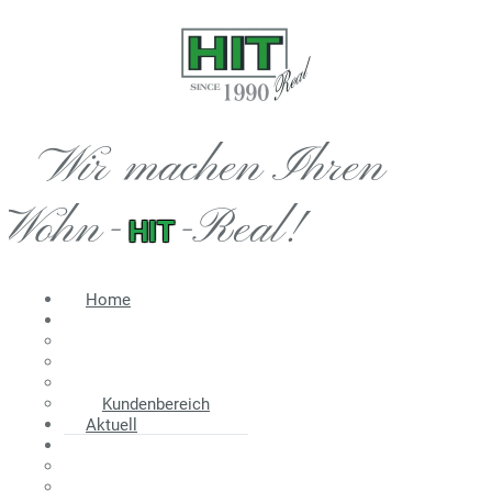
Wir machen Ihren
Wohn-
-Real!
HIT
Home
Immobilien
Angebot
Suche
Wir suchen
Kundenbereich
Aktuell
Information
Energieausweis
Nebenkosten