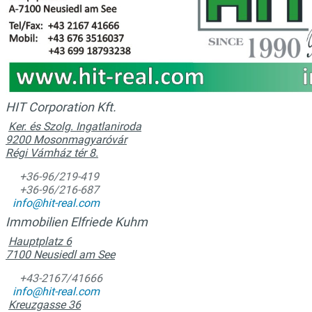
HIT Corporation Kft.
Ker. és Szolg. Ingatlaniroda
9200 Mosonmagyaróvár
Régi Vámház tér 8.
+36-96/219-419
+36-96/216-687
info@hit-real.com
Immobilien Elfriede Kuhm
Hauptplatz 6
7100 Neusiedl am See
+43-2167/41666
info@hit-real.com
Kreuzgasse 36