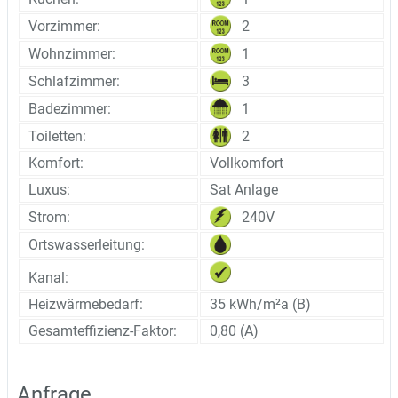
2
Vorzimmer:
1
Wohnzimmer:
3
Schlafzimmer:
1
Badezimmer:
2
Toiletten:
Komfort:
Vollkomfort
Luxus:
Sat Anlage
240V
Strom:
Ortswasserleitung:
Kanal:
Heizwärmebedarf:
35 kWh/m²a (B)
Gesamteffizienz-Faktor:
0,80 (A)
Anfrage