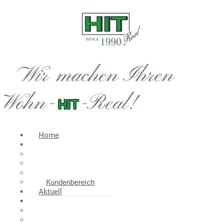
Wir machen Ihren
Wohn-
-Real!
HIT
Home
Immobilien
Angebot
Suche
Wir suchen
Kundenbereich
Aktuell
Information
Energieausweis
Nebenkosten