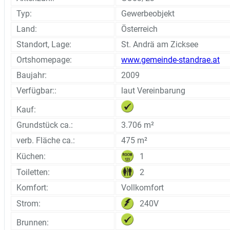
Typ:
Gewerbeobjekt
Land:
Österreich
Standort, Lage:
St. Andrä am Zicksee
Ortshomepage:
www.gemeinde-standrae.at
Baujahr:
2009
Verfügbar::
laut Vereinbarung
Kauf:
Grundstück ca.:
3.706 m²
verb. Fläche ca.:
475 m²
1
Küchen:
2
Toiletten:
Komfort:
Vollkomfort
240V
Strom:
Brunnen: