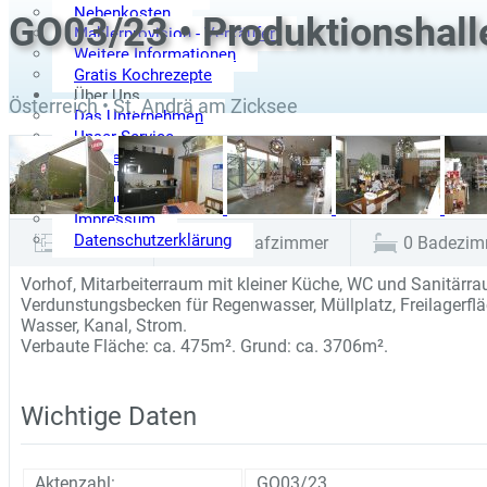
Nebenkosten
GO03/23 • Produktionshall
Maklerprovision - Verkäufer
Weitere Informationen
Gratis Kochrezepte
Über Uns
Österreich • St. Andrä am Zicksee
Das Unternehmen
Unser Service
Partner
Kontakt
Anfahrtsplan
Impressum
Datenschutzerklärung
3.706 m²
0
Schlafzimmer
0
Badezim
Vorhof, Mitarbeiterraum mit kleiner Küche, WC und Sanitärr
Verdunstungsbecken für Regenwasser, Müllplatz, Freilagerfläc
Wasser, Kanal, Strom.
Verbaute Fläche: ca. 475m². Grund: ca. 3706m².
Wichtige Daten
Aktenzahl:
GO03/23