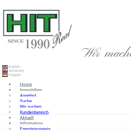
Wir mach
english
slovenský
magyar
Home
Immobilien
Angebot
Suche
Wir suchen
Kundenbereich
Aktuell
Information
Energieausweis